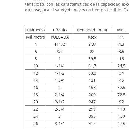
tenacidad, con las características de la capacidad ex
que asegura el satety de naves en tiempo terrible. Es
Diámetro
Círculo
Densidad linear
MBL
Milímetro
PULGADA
Ktex
KN
4
el 1/2
9,87
4,3
6
3/4
22
8,5
8
1
39,5
16
10
1-1/4
61,7
24,5
12
1-1/2
88,8
34
14
1-3/4
121
46
16
2
158
57,5
18
2-1/4
200
72,5
20
2-1/2
247
92
22
2-3/4
299
110
24
3
355
130
26
3-1/4
417
145