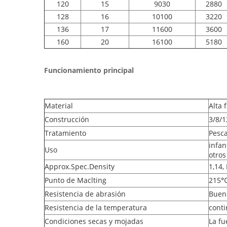
120
15
9030
2880
128
16
10100
3220
136
17
11600
3600
160
20
16100
5180
Funcionamiento principal
Material
Alta 
Construcción
3/8/1
Tratamiento
Pesca
infan
Uso
otro
Approx.Spec.Density
1,14,
Punto de Maclting
215
Resistencia de abrasión
Buen
Resistencia de la temperatura
cont
Condiciones secas y mojadas
La fu