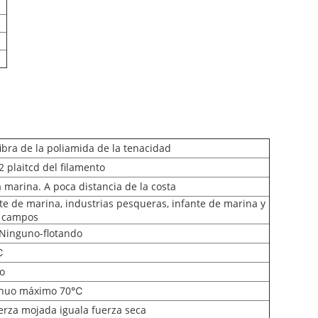
fibra de la poliamida de la tenacidad
2 plaitcd del filamento
 marina. A poca distancia de la costa
te de marina, industrias pesqueras, infante de marina y
s campos
 Ninguno-flotando
℃
o
inuo máximo 70℃
erza mojada iguala fuerza seca