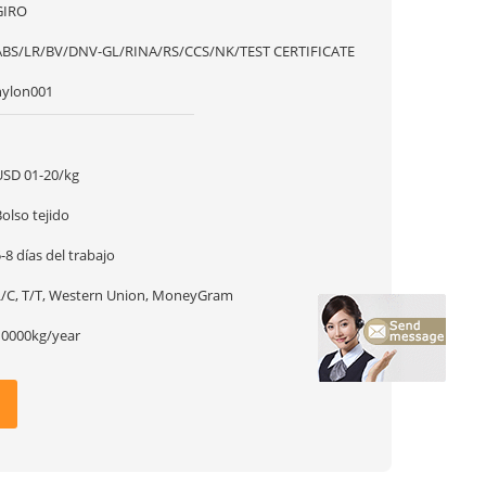
GIRO
ABS/LR/BV/DNV-GL/RINA/RS/CCS/NK/TEST CERTIFICATE
nylon001
1
USD 01-20/kg
olso tejido
-8 días del trabajo
L/C, T/T, Western Union, MoneyGram
10000kg/year