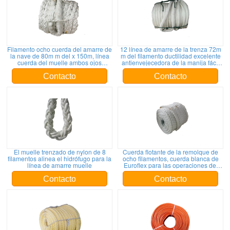
Filamento ocho cuerda del amarre de
12 línea de amarre de la trenza 72m
la nave de 80m m del x 150m, línea
m del filamento ductilidad excelente
cuerda del muelle ambos ojos
antienvejecedora de la manija fácil
cubiertos con una lona de los
de la cuerda
extremos
Contacto
Contacto
El muelle trenzado de nylon de 8
Cuerda flotante de la remolque de
filamentos alinea el hidrófugo para la
ocho filamentos, cuerda blanca de
línea de amarre muelle
Euroflex para las operaciones del
puerto
Contacto
Contacto