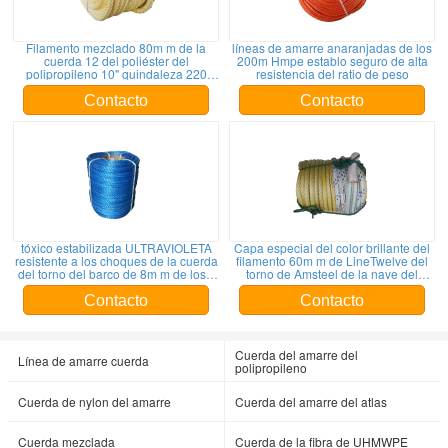
Filamento mezclado 80m m de la
líneas de amarre anaranjadas de los
cuerda 12 del poliéster del
200m Hmpe establo seguro de alta
polipropileno 10" guindaleza 220
resistencia del ratio de peso
metros
Contacto
Contacto
tóxico estabilizada ULTRAVIOLETA
Capa especial del color brillante del
resistente a los choques de la cuerda
filamento 60m m de LineTwelve del
del torno del barco de 8m m de los x
torno de Amsteel de la nave del
200m Dyneema no
aceite del petrolero
Contacto
Contacto
Cuerda del amarre del
Línea de amarre cuerda
polipropileno
Cuerda de nylon del amarre
Cuerda del amarre del atlas
Cuerda mezclada
Cuerda de la fibra de UHMWPE