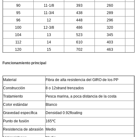
90
11-1/8
393
260
95
11-3/4
438
289
96
12
448
296
100
12-3/8
486
320
104
13
523
345
112
14
610
403
120
15
702
463
Funcionamiento principal
Material
Fibra de alta resistencia del GIRO de los PP
Construcción
8 o 12strand trenzados
Tratamiento
Pesca marina, a poca distancia de la costa
Color estándar
Blanco
Gravedad específica
Densidad 0.92floating
Punto de fusión
165℃
Resistencia de abrasión
Medio