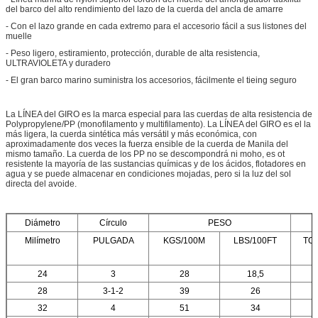
del barco del alto rendimiento del lazo de la cuerda del ancla de amarre
- Con el lazo grande en cada extremo para el accesorio fácil a sus listones del
muelle
- Peso ligero, estiramiento, protección, durable de alta resistencia,
ULTRAVIOLETA y duradero
- El gran barco marino suministra los accesorios, fácilmente el tieing seguro
La LÍNEA del GIRO es la marca especial para las cuerdas de alta resistencia de
Polypropylene/PP (monofilamento y multifilamento). La LÍNEA del GIRO es el la
más ligera, la cuerda sintética más versátil y más económica, con
aproximadamente dos veces la fuerza ensible de la cuerda de Manila del
mismo tamaño. La cuerda de los PP no se descompondrá ni moho, es ot
resistente la mayoría de las sustancias químicas y de los ácidos, flotadores en
agua y se puede almacenar en condiciones mojadas, pero si la luz del sol
directa del avoide.
Diámetro
Círculo
PESO
Milímetro
PULGADA
KGS/100M
LBS/100FT
TO
24
3
28
18,5
28
3-1-2
39
26
32
4
51
34