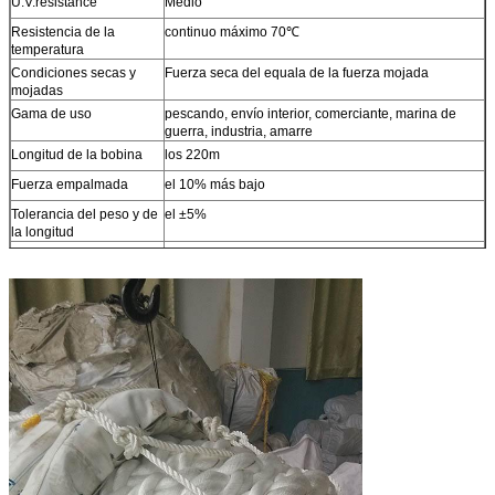
U.V.resistance
Medio
Resistencia de la
continuo máximo 70℃
temperatura
Condiciones secas y
Fuerza seca del equala de la fuerza mojada
mojadas
Gama de uso
pescando, envío interior, comerciante, marina de
guerra, industria, amarre
Longitud de la bobina
los 220m
Fuerza empalmada
el 10% más bajo
Tolerancia del peso y de
el ±5%
la longitud
MBL=Minimum que
Conforma la ISO 2307
rompe la carga
Otros tamaños
Disponible a petición