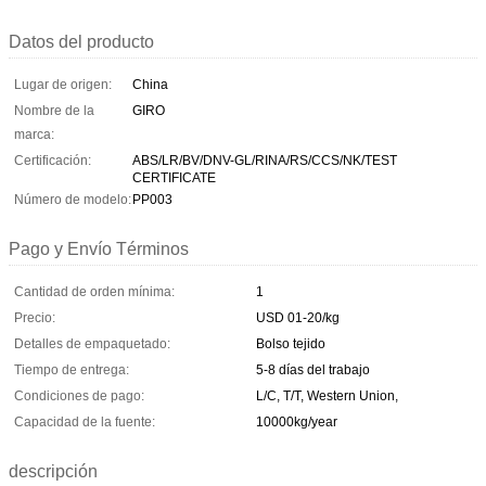
Datos del producto
Lugar de origen:
China
Nombre de la
GIRO
marca:
Certificación:
ABS/LR/BV/DNV-GL/RINA/RS/CCS/NK/TEST
CERTIFICATE
Número de modelo:
PP003
Pago y Envío Términos
Cantidad de orden mínima:
1
Precio:
USD 01-20/kg
Detalles de empaquetado:
Bolso tejido
Tiempo de entrega:
5-8 días del trabajo
Condiciones de pago:
L/C, T/T, Western Union,
Capacidad de la fuente:
10000kg/year
descripción