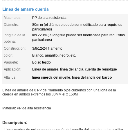
Línea de amarre cuerda
Materiales:
PP de alta resistencia
Diámetro:
80m m (el diámetro puede ser modificado para requisitos
particulares)
longitud de la
los 220m (la longitud puede ser modificada para requisitos
particulares)
bobina:
Construcción:
3/8/12/24 filamento
color:
Blanco, amarillo, negro, etc.
Paquete:
Bolso tejido
Aplicación:
Línea de amarre, línea del ancla, cuerda de remolque
línea cuerda del muelle
línea del ancla del barco
Alta luz:
,
Línea de amarre de 8 PP del filamento ojos cubiertos con una lona de la
cuerda en ambos extremos los 80MM el x 150M
Material: PP de alta resistencia
Descripción:
- Línea marina de nylon superior cordón del muelle del amortiguador auxiliar