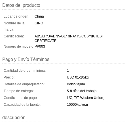
Datos del producto
Lugar de origen:
China
Nombre de la
GIRO
marca:
Certificación:
ABS/LR/BV/DNV-GL/RINA/RS/CCS/NK/TEST
CERTIFICATE
Número de modelo:
PP003
Pago y Envío Términos
Cantidad de orden mínima:
1
Precio:
USD 01-20/kg
Detalles de empaquetado:
Bolso tejido
Tiempo de entrega:
5-8 días del trabajo
Condiciones de pago:
L/C, T/T, Western Union,
Capacidad de la fuente:
10000kg/year
descripción