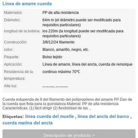
Línea de amarre cuerda
Materiales:
PP de alta resistencia
Diámetro:
64m m (el diámetro puede ser modificado para
requisitos particulares)
longitud de la bobina:
los 220m (la longitud puede ser modificada para
requisitos particulares)
Construcción:
3/8/12/24 filamento
color:
Blanco, amarillo, negro, etc.
Paquete:
Bolso tejido
Aplicación:
Línea de amarre, línea del ancla, cuerda de remolque
Resistencia de la
continuo máximo 70℃
temperatura:
Alta luz:
,
línea cuerda del muelle
línea del ancla del barco
Cuerda estupenda de 8 del filamento del polipropileno del amarre PP Dan de
la cuerda que flota para la guindaleza Material: PP de alta resistencia
Características: (1) fácil dirigir (2) flexibilidad de las ...
línea cuerda del muelle
línea del ancla del barco
Etiquetas:
,
,
cuerda marina del ancla
Descripción de producto >