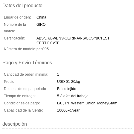
Datos del producto
Lugar de origen:
China
Nombre de la
GIRO
marca:
Certificación:
ABS/LR/BV/DNV-GL/RINA/RS/CCS/NK/TEST
CERTIFICATE
Número de modelo:
pes005
Pago y Envío Términos
Cantidad de orden mínima:
1
Precio:
USD 01-20/kg
Detalles de empaquetado:
Bolso tejido
Tiempo de entrega:
5-8 días del trabajo
Condiciones de pago:
L/C, T/T, Western Union, MoneyGram
Capacidad de la fuente:
10000kg/year
descripción