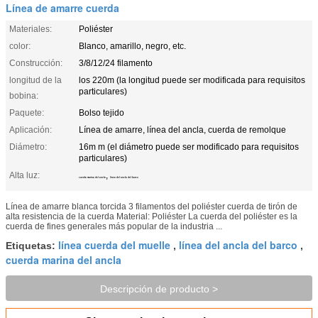
Línea de amarre cuerda
Materiales:
Poliéster
color:
Blanco, amarillo, negro, etc.
Construcción:
3/8/12/24 filamento
longitud de la
los 220m (la longitud puede ser modificada para requisitos
particulares)
bobina:
Paquete:
Bolso tejido
Aplicación:
Línea de amarre, línea del ancla, cuerda de remolque
Diámetro:
16m m (el diámetro puede ser modificado para requisitos
particulares)
Alta luz:
,
cuerda marina del ancla
línea del ancla del barco
Línea de amarre blanca torcida 3 filamentos del poliéster cuerda de tirón de
alta resistencia de la cuerda Material: Poliéster La cuerda del poliéster es la
cuerda de fines generales más popular de la industria ...
línea cuerda del muelle
línea del ancla del barco
Etiquetas:
,
,
cuerda marina del ancla
Descripción de producto >