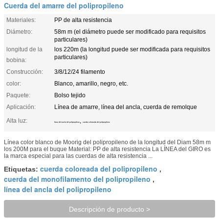
Cuerda del amarre del polipropileno
Materiales:
PP de alta resistencia
Diámetro:
58m m (el diámetro puede ser modificado para requisitos
particulares)
longitud de la
los 220m (la longitud puede ser modificada para requisitos
particulares)
bobina:
Construcción:
3/8/12/24 filamento
color:
Blanco, amarillo, negro, etc.
Paquete:
Bolso tejido
Aplicación:
Línea de amarre, línea del ancla, cuerda de remolque
Alta luz:
,
línea del ancla del polipropileno
cuerda coloreada del polipropileno
Línea color blanco de Moorig del polipropileno de la longitud del Diam 58m m
los 200M para el buque Material: PP de alta resistencia La LÍNEA del GIRO es
la marca especial para las cuerdas de alta resistencia ...
cuerda coloreada del polipropileno
Etiquetas:
,
cuerda del monofilamento del polipropileno
,
línea del ancla del polipropileno
Descripción de producto >