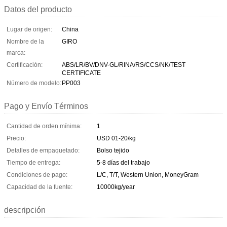
Datos del producto
Lugar de origen:
China
Nombre de la
GIRO
marca:
Certificación:
ABS/LR/BV/DNV-GL/RINA/RS/CCS/NK/TEST
CERTIFICATE
Número de modelo:
PP003
Pago y Envío Términos
Cantidad de orden mínima:
1
Precio:
USD 01-20/kg
Detalles de empaquetado:
Bolso tejido
Tiempo de entrega:
5-8 días del trabajo
Condiciones de pago:
L/C, T/T, Western Union, MoneyGram
Capacidad de la fuente:
10000kg/year
descripción