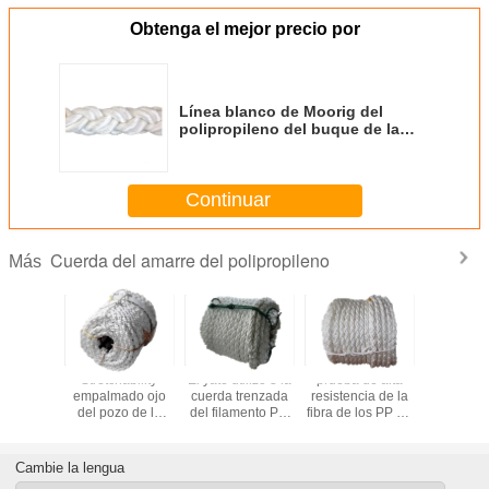
Obtenga el mejor precio por
Línea blanco de Moorig del
polipropileno del buque de la
longitud del Diam 58m m los
200M
Continuar
Cuerda del amarre del polipropileno
Más
arina 8
Stretchability
El yate utilizó 8 la
prueba de alta
Cuerda 
cción
empalmado ojo
cuerda trenzada
resistencia de la
trenzad
IOLETA
del pozo de la
del filamento PP,
fibra de los PP de
amarre
cla del
tenacidad de la
flotando la cuerda
la cuerda de la
poliprop
ileno del
cuerda del amarre
de acero
remolque del
absorci
 empalme
del polipropileno
polivinílica con los
polipropileno del
apogeo d
Cambie la lengua
lamento
de 64m m alto
ojos
blanco de 56m m
de los x